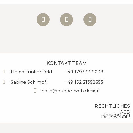
F
I
W
a
n
h
c
s
a
e
t
t
b
a
s
o
g
a
o
r
p
k
a
p
KONTAKT TEAM
m
Helga Jünkersfeld
+49 179 5999038
Sabine Schimpf
+49 152 21352655
hallo@hunde-web.design
RECHTLICHES
AGB
Impressum
Datenschutz